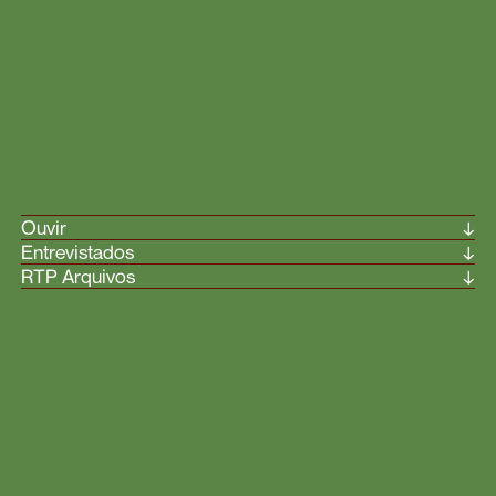
Ouvir
↓
Entrevistados
↓
RTP Arquivos
↓
Ouvir
1.000.011º ANIVERSÁRIO DA
ARTE